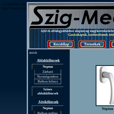
var gaJsHost = (("https:" == document.location.protocol) ? "https://ssl." : "http
type='text/javascript'%3E%3C/script%3E"));
ántok
Ablakkilincsek
Neptun
Zárható
Nyomógombos
Balkon kilincs
Színes
ablakkilincsek
Ajtókilincsek
Neptun
Neptun
Balkon redőny