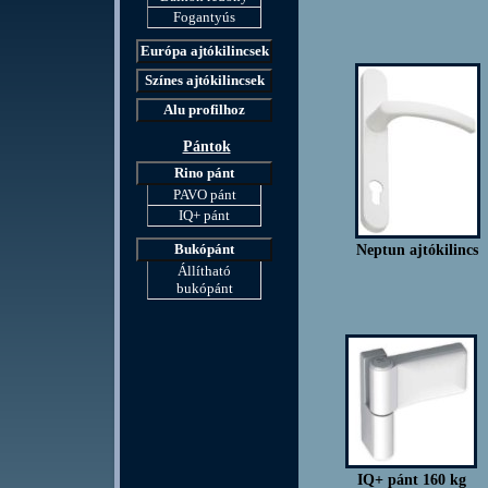
Fogantyús
Európa ajtókilincsek
Színes ajtókilincsek
Alu profilhoz
Pántok
Rino pánt
PAVO pánt
IQ+ pánt
Bukópánt
Neptun ajtókilincs
Állítható
bukópánt
IQ+ pánt 160 kg