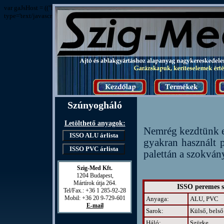
var gaJsHost = (("https:" == document.location.protocol) ? "https://ssl." : "http
type='text/javascript'%3E%3C/script%3E"));
Szúnyogháló
Letölthető anyagok:
Nemrég kezdtünk e
ISSO ALU árlista
gyakran használt p
ISSO PVC árlista
palettán a szokván
Szig-Med Kft.

1204 Budapest,

Mártírok útja 264.

ISSO peremes 
Tel/Fax.: +36 1 285-92-28

Anyaga:
ALU, PVC
E-mail
Sarok:
Külső, belső
Háló:
Szürke